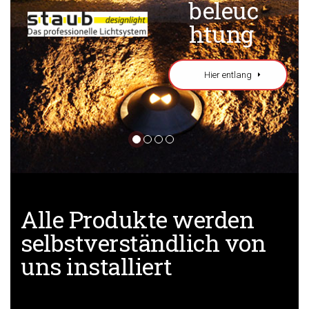
beleuc
htung
Hier entlang
Alle Produkte werden
selbstverständlich von
uns installiert